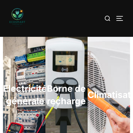
Electricité
Borne de
Climatisat
générale
recharge
Découvrir
Découvrir
Découvrir